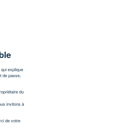
ble
qui explique
ot de passe,
opriétaire du
ous invitons à
ci de votre