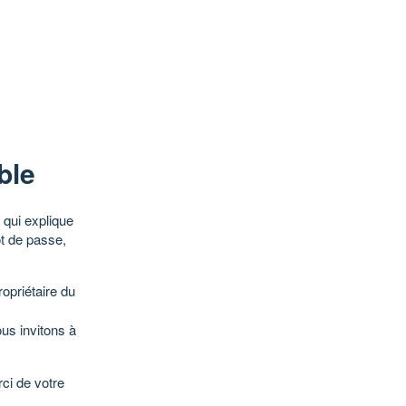
ble
qui explique
ot de passe,
opriétaire du
ous invitons à
ci de votre