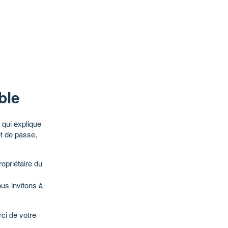
ble
qui explique
ot de passe,
opriétaire du
ous invitons à
ci de votre