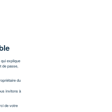
ble
qui explique
ot de passe,
opriétaire du
ous invitons à
ci de votre