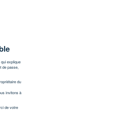
ble
qui explique
ot de passe,
opriétaire du
ous invitons à
ci de votre