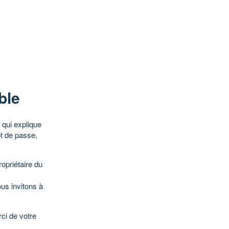
ble
qui explique
ot de passe,
opriétaire du
ous invitons à
ci de votre