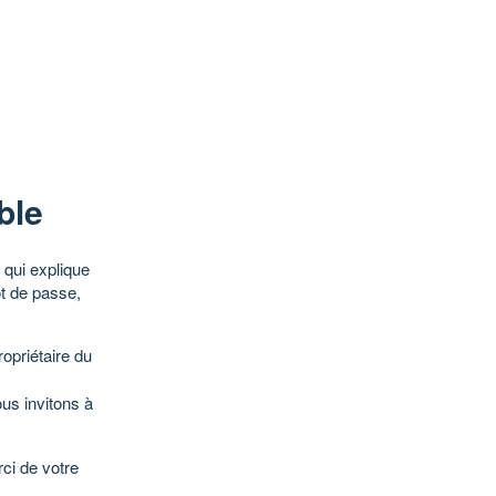
ble
qui explique
ot de passe,
opriétaire du
ous invitons à
ci de votre